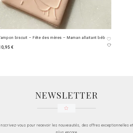
Tampon biscuit – Fête des mères – Maman allaitant bébé
10,95
€
NEWSLETTER
Inscrivez-vous pour recevoir les nouveautés, des offres exceptionnelles e
plus encore