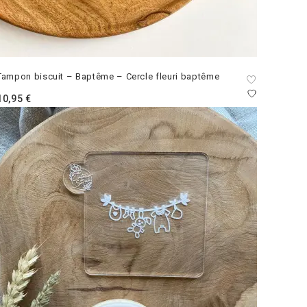
Tampon biscuit – Baptême – Cercle fleuri baptême
10,95
€