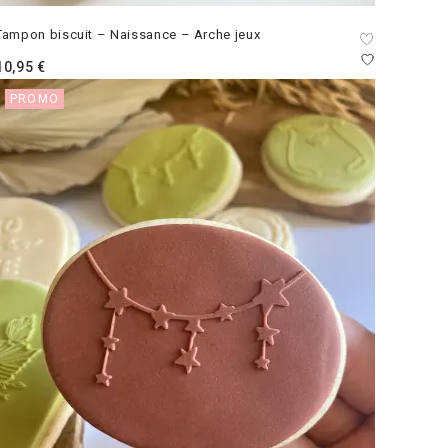
Tampon biscuit – Naissance – Arche jeux
10,95
€
PROMO