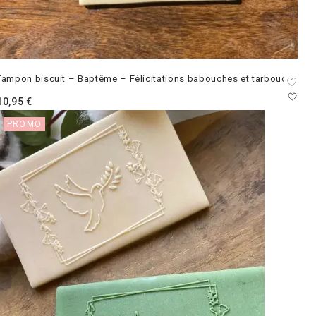
Tampon biscuit – Baptême – Félicitations babouches et tarbouche
10,95
€
PROMO