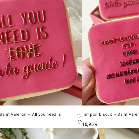
aint Valentin – All you need is
Tampon biscuit – Saint Valen
10,95
€