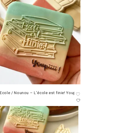
cole / Nounou – L’école est finie! Youpiii!