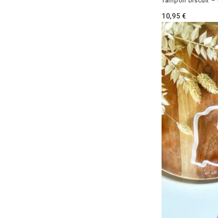
Tampon biscuit – 
10,95
€