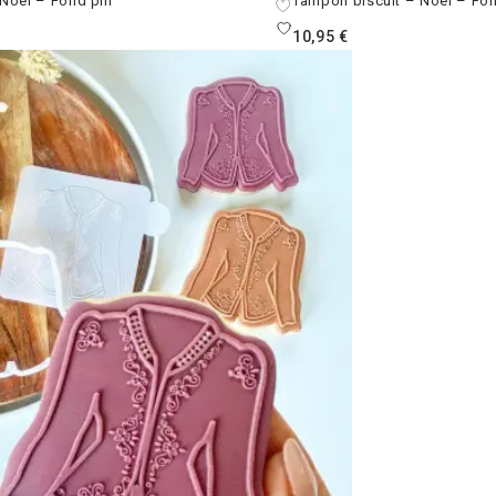
Noël – Fond pin
Tampon biscuit – Noël – Fo
10,95
€