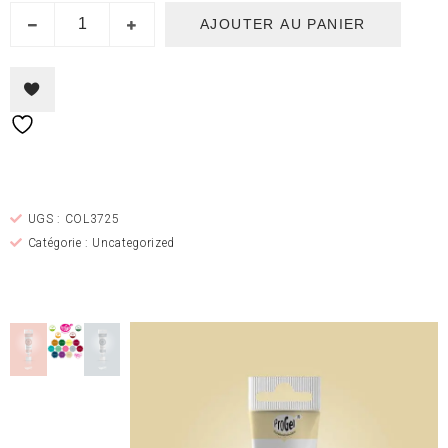
AJOUTER AU PANIER
Ajouter à la liste de
souhaits
UGS :
COL3725
Catégorie :
Uncategorized