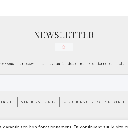
NEWSLETTER
vez-vous pour recevoir les nouveautés, des offres exceptionnelles et plus
NTACTER
MENTIONS LÉGALES
CONDITIONS GÉNÉRALES DE VENTE
L'Atelier de Sarah © 2021 Tous droits réservés. Site par
NA Web
us garantir son bon fonctionnement. En continuant sur le site 