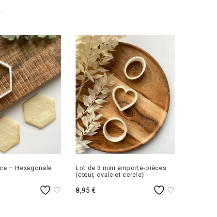
ce – Hexagonale
Lot de 3 mini emporte-pièces
Emporte-
(cœur, ovale et cercle)
5,95
€
8,95
€