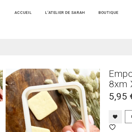
ACCUEIL
L’ATELIER DE SARAH
BOUTIQUE
Empor
8xm 
5,95
Ajouter à la liste de