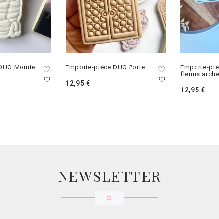
 DUO Momie
Emporte-pièce DUO Porte
Emporte-pi
fleuris arch
12,95
€
12,95
€
NEWSLETTER