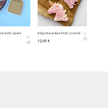
èce DUO Cadre
Emporte-pièce DUO Licorne
Emporte
e
Fez
12,95
€
12,95
€