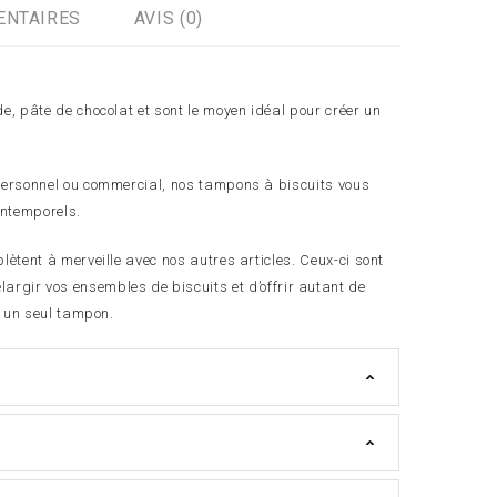
ENTAIRES
AVIS (0)
, pâte de chocolat et sont le moyen idéal pour créer un
personnel ou commercial, nos tampons à biscuits vous
 intemporels.
plètent à merveille avec nos autres articles. Ceux-ci sont
élargir vos ensembles de biscuits et d’offrir autant de
t un seul tampon.
s