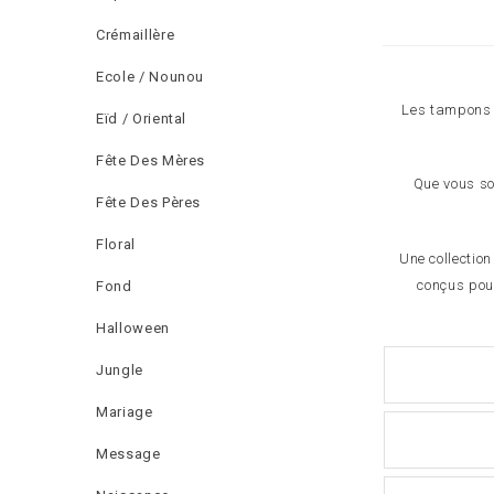
Crémaillère
Ecole / Nounou
Les tampons à
Eïd / Oriental
Fête Des Mères
Que vous so
Fête Des Pères
Floral
Une collection
conçus pour
Fond
Halloween
Jungle
Mariage
Message