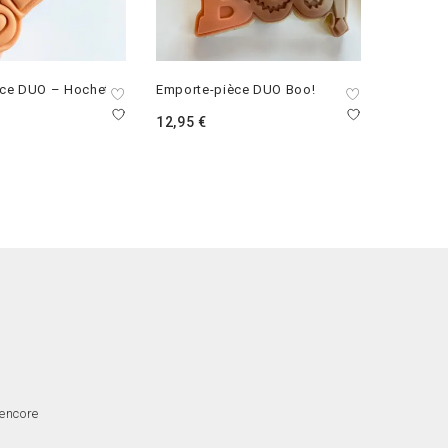
èce DUO – Hochet
Emporte-pièce DUO Boo!
Emporte
fleuris o
12,95
€
12,95
€
 encore