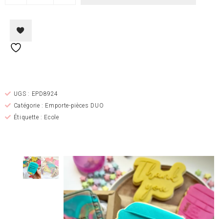
Ajouter à la liste de
souhaits
UGS :
EPD8924
Catégorie :
Emporte-pièces DUO
Étiquette :
Ecole