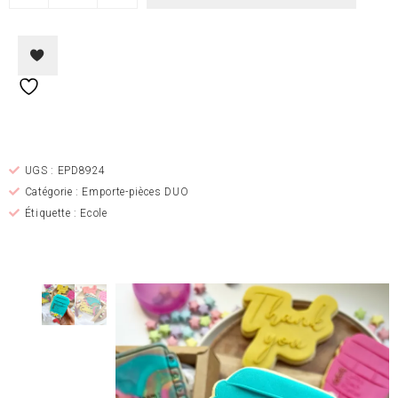
Ajouter à la liste de
souhaits
UGS :
EPD8924
Catégorie :
Emporte-pièces DUO
Étiquette :
Ecole