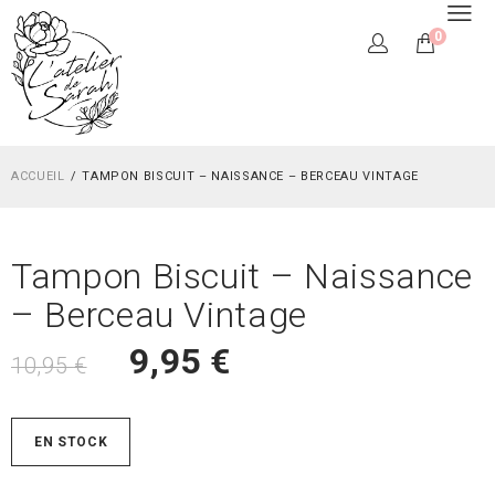
0
ACCUEIL
TAMPON BISCUIT – NAISSANCE – BERCEAU VINTAGE
Tampon Biscuit – Naissance
– Berceau Vintage
Le
Le
9,95
€
10,95
€
prix
prix
initial
actuel
était :
est :
EN STOCK
10,95 €.
9,95 €.