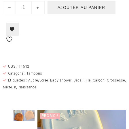
AJOUTER AU PANIER
Ajouter à la liste de
souhaits
UGS :
T4512
Catégorie :
Tampons
Étiquettes :
Audrey_cree
,
Baby shower
,
Bébé
,
Fille
,
Garçon
,
Grossesse
,
Mixte
,
n
,
Naissance
PROMO !